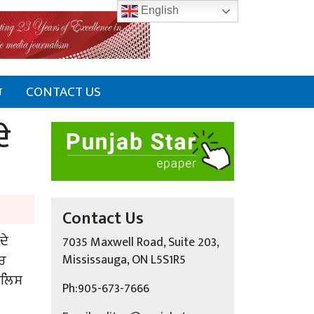
English
ਰ
CONTACT US
ੇ
Contact Us
ਦੇ
7035 Maxwell Road, Suite 203,
ਕਰ
Mississauga, ON L5S1R5
ਪੁਲਿਸ
Ph:905-673-7666