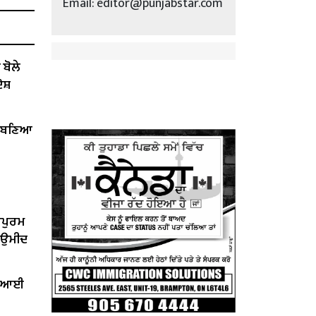
Email: editor@punjabstar.com
ੋਲੇ ​​
ੋਸ਼
ੇਂ ਬਣਿਆ
ਰਪੁਰਮ
ੀ ਉਮੀਦ
ਤ ਆਈ