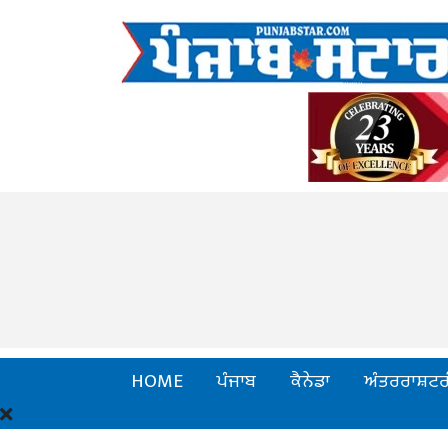
HOME
ਪੰਜਾਬ
ਕੈਨੇਡਾ
ਅੰਤਰਰਾਸ਼ਟਰ