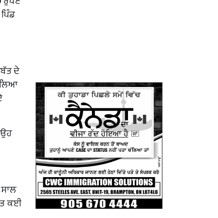
0 ਰੁਪਏ
 ਪਿੰਡ
ਬੱਤ ਦੇ
ਂ ਲਿਆ
ੇ
ਂ ਉਹ
। ਸਾਲ
ਹਿਤ ਕਈ