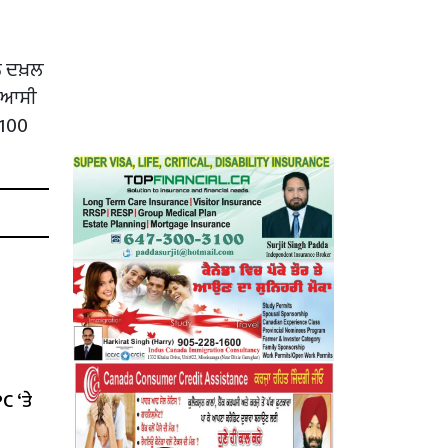
ੂੰ ਦਖ਼ਲ
ਸਿਆਸੀ
ਂ 100
C ‘ਤੇ