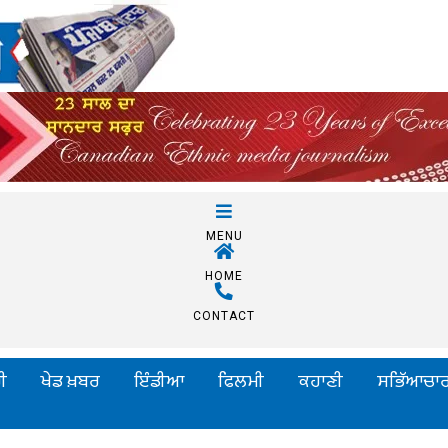
MENU
HOME
CONTACT
ੀ
ਖੇਡ ਖ਼ਬਰ
ਇੰਡੀਆ
ਫਿਲਮੀ
ਕਹਾਣੀ
ਸਭਿੱਆਚਾ