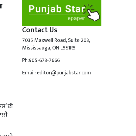
ਾ
Contact Us
7035 Maxwell Road, Suite 203,
Mississauga, ON L5S1R5
Ph:905-673-7666
Email: editor@punjabstar.com
ਕਸ’ ਦੀ
ਨਾਲੀ