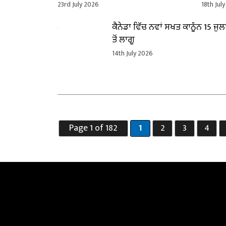
ਦਿੱਲੀ-ਟੋਰਾਂਟੋ ਨੌਨ-ਸਟਾਪ ਉਡਾਣਾਂ,
ਗੁਰਪ੍
23rd July 2026
18th Jul
ਸਫ਼ਰ ਹੋਵੇਗਾ ਸੁਖਾਲਾ
ਭੇਦਭਾਵ
ਕੈਨੇਡਾ ਵਿੱਚ ਨਵਾਂ ਸਖਤ ਕਾਨੂੰਨ 15 ਜੁ
ਤੋਂ ਲਾਗੂ
14th July 2026
Page 1 of 182
1
2
3
4