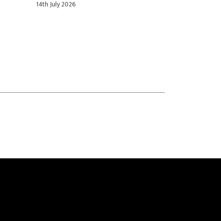
ਜੁਲਾਈ ਤੱਕ
14th July 2026