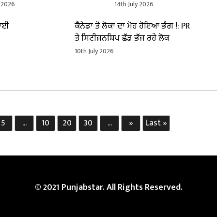
ਰਤਾਪ ਸਿੰਘ ਖਾਲਸਾ ਨੇ ਲਗਾਏ
y 2026
14th July 2026
 ਦੇ ਦੋਸ਼
ਲਾਈ
ਕੈਨੇਡਾ ਤੋਂ ਲੋਕਾਂ ਦਾ ਮੋਹ ਹੋਇਆ ਭੰਗ !: PR
ਤੇ ਸਿਟੀਜ਼ਨਸ਼ਿਪ ਛੱਡ ਭੱਜ ਰਹੇ ਲੋਕ
10th July 2026
5
...
10
20
30
...
»
Last »
© 2021 Punjabstar. All Rights Reserved.