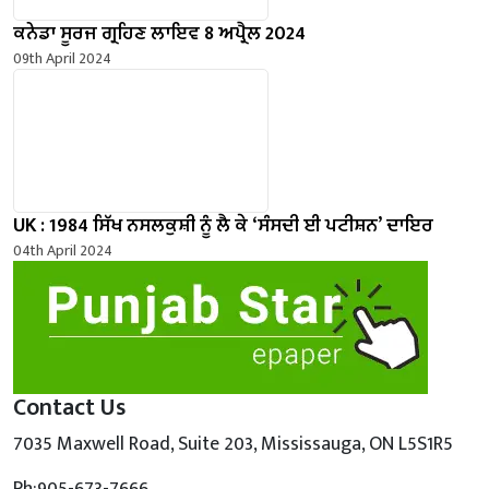
ਕਨੇਡਾ ਸੂਰਜ ਗ੍ਰਹਿਣ ਲਾਇਵ 8 ਅਪ੍ਰੈਲ 2024
09th April 2024
UK : 1984 ਸਿੱਖ ਨਸਲਕੁਸ਼ੀ ਨੂੰ ਲੈ ਕੇ ‘ਸੰਸਦੀ ਈ ਪਟੀਸ਼ਨ’ ਦਾਇਰ
04th April 2024
Contact Us
7035 Maxwell Road, Suite 203, Mississauga, ON L5S1R5
Ph:905-673-7666