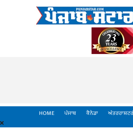
HOME
ਪੰਜਾਬ
ਕੈਨੇਡਾ
ਅੰਤਰਰਾਸ਼ਟਰ