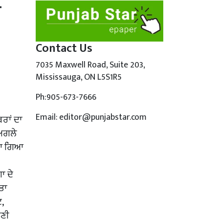
ੀ
Contact Us
7035 Maxwell Road, Suite 203,
Mississauga, ON L5S1R5
Ph:905-673-7666
Email: editor@punjabstar.com
ਬਰਾਂ ਦਾ
 ਅਗਲੇ
ਜਿਆ ਗਿਆ
ਾ ਦੇ
ੀਤਾ
,
ਲਣੀ