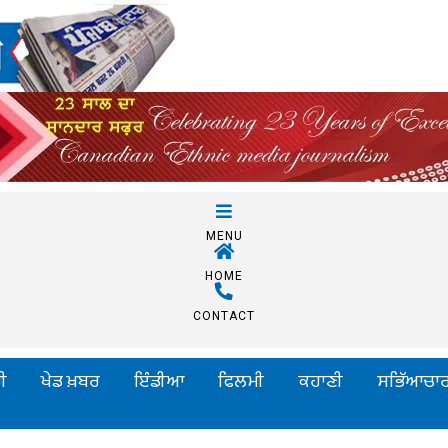
MENU
HOME
CONTACT
ੀ
ਖੇਡ ਖ਼ਬਰ
ਇੰਡੀਆ
ਫਿਲਮੀ
ਕਹਾਣੀ
ਸਭਿੱਆਚਾ