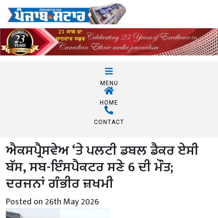
MENU
HOME
CONTACT
ਐਕਸਪ੍ਰੈਸਵੇਅ ‘ਤੇ ਪਲਟੀ ਡਬਲ ਡੈਕਰ ਏਸੀ
ਬੱਸ, ਸਬ-ਇੰਸਪੈਕਟਰ ਸਣੇ 6 ਦੀ ਮੌਤ;
ਦਰਜਨਾਂ ਗੰਭੀਰ ਜ਼ਖਮੀ
Posted on 26th May 2026