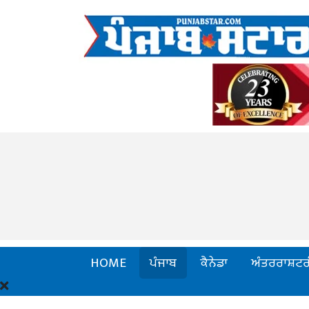
HOME
ਪੰਜਾਬ
ਕੈਨੇਡਾ
ਅੰਤਰਰਾਸ਼ਟਰ