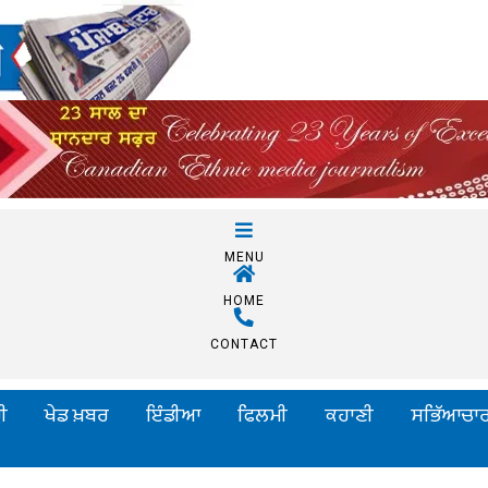
MENU
HOME
CONTACT
ੀ
ਖੇਡ ਖ਼ਬਰ
ਇੰਡੀਆ
ਫਿਲਮੀ
ਕਹਾਣੀ
ਸਭਿੱਆਚਾ