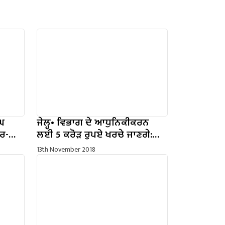
ੰਘ
ਜੇਲ੍ਹ• ਵਿਭਾਗ ਦੇ ਆਧੁਨਿਕੀਕਰਨ
ੈਰ-
ਲਈ 5 ਕਰੋੜ ਰੁਪਏ ਖਰਚੇ ਜਾਣਗੇ:
 ਸਿਟ
ਸੁਖਜਿੰਦਰ ਸਿੰਘ ਰੰਧਾਵਾ
13th November 2018
ਖੇਧੀ