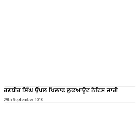
ਰਣਧੀਰ ਸਿੰਘ ਉੱਪਲ ਖਿਲਾਫ ਲੁਕਆਊਟ ਨੋਟਿਸ ਜਾਰੀ
29th September 2018