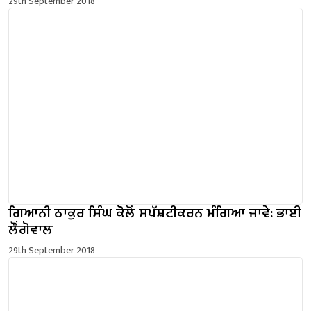
29th September 2018
ਗਿਆਨੀ ਠਾਕੁਰ ਸਿੰਘ ਕੋਲੋਂ ਸਪੱਸ਼ਟੀਕਰਨ ਮੰਗਿਆ ਜਾਵੇ: ਭਾਈ
ਲੌਂਗੋਵਾਲ
29th September 2018