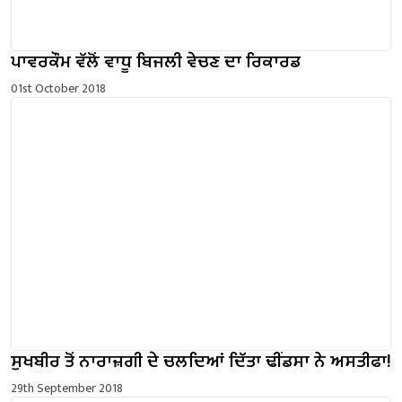
ਪਾਵਰਕੌਮ ਵੱਲੋਂ ਵਾਧੂ ਬਿਜਲੀ ਵੇਚਣ ਦਾ ਰਿਕਾਰਡ
01st October 2018
ਸੁਖਬੀਰ ਤੋਂ ਨਾਰਾਜ਼ਗੀ ਦੇ ਚਲਦਿਆਂ ਦਿੱਤਾ ਢੀਂਡਸਾ ਨੇ ਅਸਤੀਫਾ!
29th September 2018