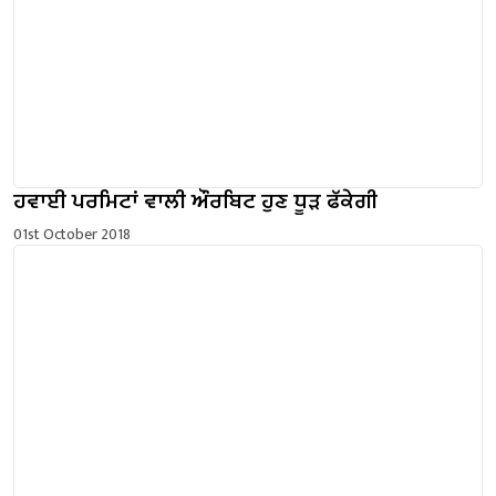
ਹਵਾਈ ਪਰਮਿਟਾਂ ਵਾਲੀ ਔਰਬਿਟ ਹੁਣ ਧੂੜ ਫੱਕੇਗੀ
01st October 2018