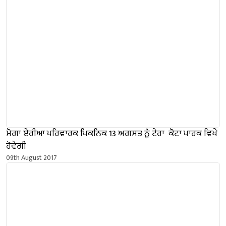
ਮੋਗਾ ਏਰੀਆ ਪਰਿਵਾਰਕ ਪਿਕਨਿਕ 13 ਅਗਸਤ ਨੂੰ ਟੇਰਾ ਕੋਟਾ ਪਾਰਕ ਵਿਖੇ
ਹੋਵੇਗੀ
09th August 2017