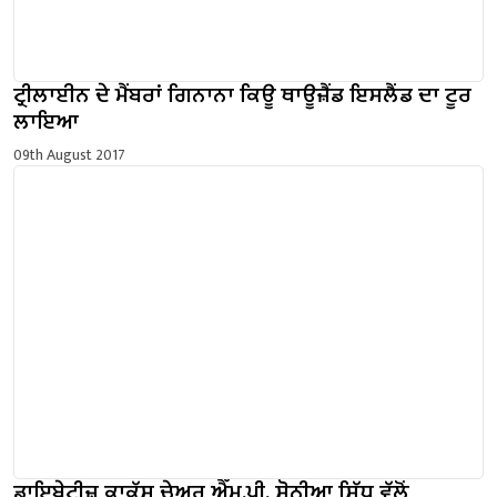
ਟ੍ਰੀਲਾਈਨ ਦੇ ਮੈਂਬਰਾਂ ਗਿਨਾਨਾ ਕਿਊ ਥਾਊਜ਼ੈਂਡ ਇਸਲੈਂਡ ਦਾ ਟੂਰ
ਲਾਇਆ
09th August 2017
ਡਾਇਬੇਟੀਜ਼ ਕਾਕੱਸ ਚੇਅਰ ਐੱਮ.ਪੀ. ਸੋਨੀਆ ਸਿੱਧੂ ਵੱਲੋਂ