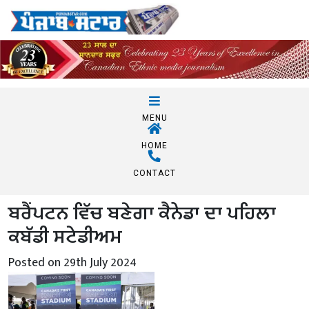
MENU
HOME
CONTACT
ਬਰੈਂਪਟਨ ਵਿੱਚ ਬਣੇਗਾ ਕੈਨੇਡਾ ਦਾ ਪਹਿਲਾ
ਕਬੱਡੀ ਸਟੇਡੀਅਮ
Posted on 29th July 2024