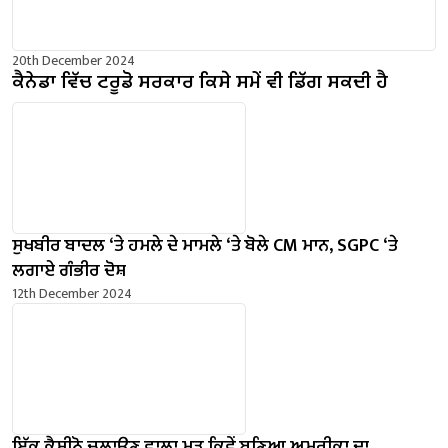
20th December 2024
ਕੈਨੇਡਾ ਵਿੱਚ ਟਰੂਡੋ ਸਰਕਾਰ ਕਿਸੇ ਸਮੇਂ ਵੀ ਡਿੱਗ ਸਕਦੀ ਹੈ
ਸੁਖਬੀਰ ਬਾਦਲ ‘ਤੇ ਹਮਲੇ ਦੇ ਮਾਮਲੇ ‘ਤੇ ਬੋਲੇ ​​CM ਮਾਨ, SGPC ‘ਤੇ
ਲਗਾਏ ਗੰਭੀਰ ਦੋਸ਼
12th December 2024
ਇੱਕ ਕੈਸੀਨੋ ਚਲਾਉਣ ਵਾਲਾ ਮੁੜ ਕਿਵੇਂ ਬਣਿਆ ਅਮਰੀਕਾ ਦਾ