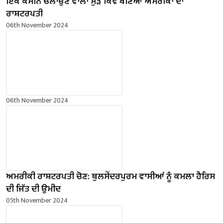
ਇੱਕ ਕੈਸੀਨੋ ਚਲਾਉਣ ਵਾਲਾ ਮੁੜ ਕਿਵੇਂ ਬਣਿਆ ਅਮਰੀਕਾ ਦਾ
ਰਾਸ਼ਟਰਪਤੀ
06th November 2024
06th November 2024
ਅਮਰੀਕੀ ਰਾਸ਼ਟਰਪਤੀ ਚੋਣ: ਥੁਲਸੇਂਦਰਪੁਰਮ ਵਾਸੀਆਂ ਨੂੰ ਕਮਲਾ ਹੈਰਿਸ
ਦੀ ਜਿੱਤ ਦੀ ਉਮੀਦ
05th November 2024