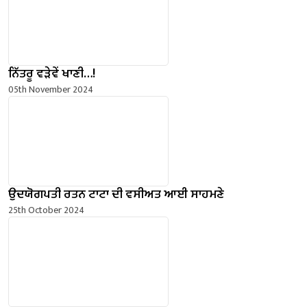
ਨਿੱਤਰੂ ਵੜੇਵੇਂ ਖਾਣੀ…!
05th November 2024
ਉਦਯੋਗਪਤੀ ਰਤਨ ਟਾਟਾ ਦੀ ਵਸੀਅਤ ਆਈ ਸਾਹਮਣੇ
25th October 2024