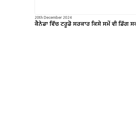
20th December 2024
ਕੈਨੇਡਾ ਵਿੱਚ ਟਰੂਡੋ ਸਰਕਾਰ ਕਿਸੇ ਸਮੇਂ ਵੀ ਡਿੱਗ ਸ