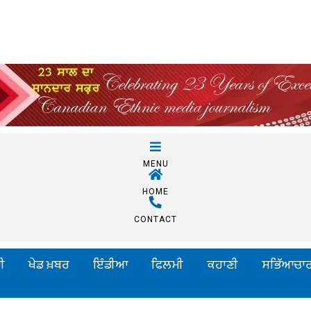
MENU
HOME
CONTACT
ੀ
ਖੇਡ ਖ਼ਬਰ
ਇੰਡੀਆ
ਫਿਲਮੀ
ਕਹਾਣੀ
ਸਭਿੱਆਚਾ