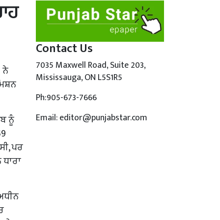
ਰਾਹ
Contact Us
7035 Maxwell Road, Suite 203,
 ਨੇ
Mississauga, ON L5S1R5
ਕਮਿਸ਼ਨ
Ph:905-673-7666
Email: editor@punjabstar.com
ਬ ਨੂੰ
59
ਸੀ, ਪਰ
ਨ ਧਾਰਾ
 ਅਧੀਨ
ੈਰ