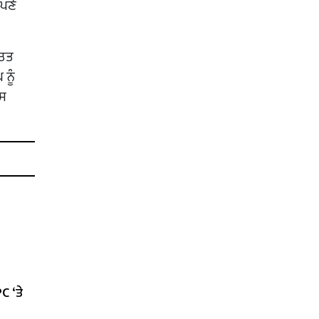
ਆਪਣੇ
ਚਿਤ
ਨੂੰ
ਉਸ
C ‘ਤੇ