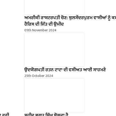
ਅਮਰੀਕੀ ਰਾਸ਼ਟਰਪਤੀ ਚੋਣ: ਥੁਲਸੇਂਦਰਪੁਰਮ ਵਾਸੀਆਂ ਨੂੰ 
ਹੈਰਿਸ ਦੀ ਜਿੱਤ ਦੀ ਉਮੀਦ
05th November 2024
ਉਦਯੋਗਪਤੀ ਰਤਨ ਟਾਟਾ ਦੀ ਵਸੀਅਤ ਆਈ ਸਾਹਮਣੇ
25th October 2024
ਆ ਫ਼ਰੀ
ਸ਼ਹੀਦ ਭਗਤ ਸਿੰਘ ਬੋਲਦਾ ਹੈ