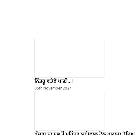
ਨਿੱਤਰੂ ਵੜੇਵੇਂ ਖਾਣੀ…!
05th November 2024
ਪੰਜਾਬ ਦਾ ਸਭ ਤੋਂ ਮਹਿੰਗਾ ਲਾਡੋਵਾਲ ਟੋਲ ਪਲਾਜ਼ਾ ਹੋਇ