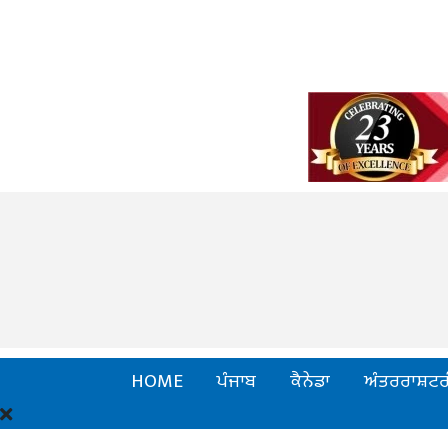
HOME
ਪੰਜਾਬ
ਕੈਨੇਡਾ
ਅੰਤਰਰਾਸ਼ਟਰ