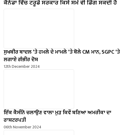
ਕੈਨੇਡਾ ਵਿੱਚ ਟਰੂਡੋ ਸਰਕਾਰ ਕਿਸੇ ਸਮੇਂ ਵੀ ਡਿੱਗ ਸਕਦੀ ਹੈ
ਸੁਖਬੀਰ ਬਾਦਲ ‘ਤੇ ਹਮਲੇ ਦੇ ਮਾਮਲੇ ‘ਤੇ ਬੋਲੇ ​​CM ਮਾਨ, SGPC ‘ਤੇ
ਲਗਾਏ ਗੰਭੀਰ ਦੋਸ਼
12th December 2024
ਇੱਕ ਕੈਸੀਨੋ ਚਲਾਉਣ ਵਾਲਾ ਮੁੜ ਕਿਵੇਂ ਬਣਿਆ ਅਮਰੀਕਾ ਦਾ
ਰਾਸ਼ਟਰਪਤੀ
06th November 2024