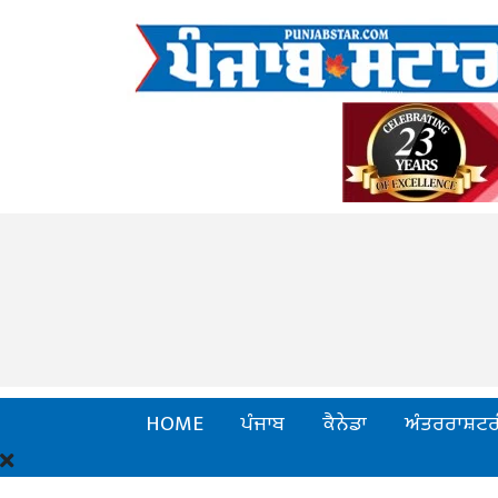
HOME
ਪੰਜਾਬ
ਕੈਨੇਡਾ
ਅੰਤਰਰਾਸ਼ਟਰ