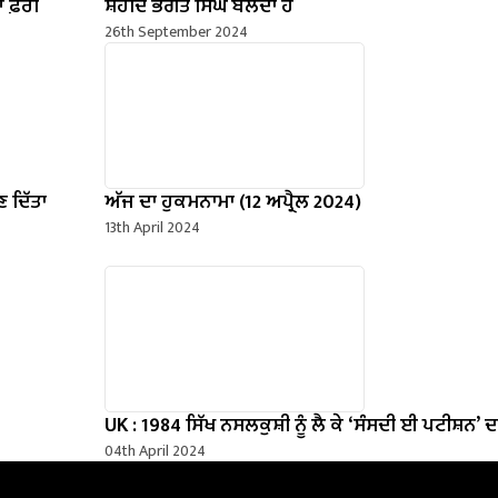
ਆ ਫ਼ਰੀ
ਸ਼ਹੀਦ ਭਗਤ ਸਿੰਘ ਬੋਲਦਾ ਹੈ
26th September 2024
 ਦਿੱਤਾ
ਅੱਜ ਦਾ ਹੁਕਮਨਾਮਾ (12 ਅਪ੍ਰੈਲ 2024)
13th April 2024
UK : 1984 ਸਿੱਖ ਨਸਲਕੁਸ਼ੀ ਨੂੰ ਲੈ ਕੇ ‘ਸੰਸਦੀ ਈ ਪਟੀਸ਼ਨ’
04th April 2024