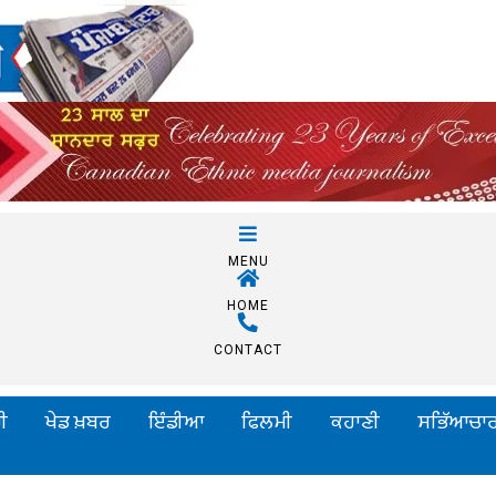
MENU
HOME
CONTACT
ੀ
ਖੇਡ ਖ਼ਬਰ
ਇੰਡੀਆ
ਫਿਲਮੀ
ਕਹਾਣੀ
ਸਭਿੱਆਚਾ