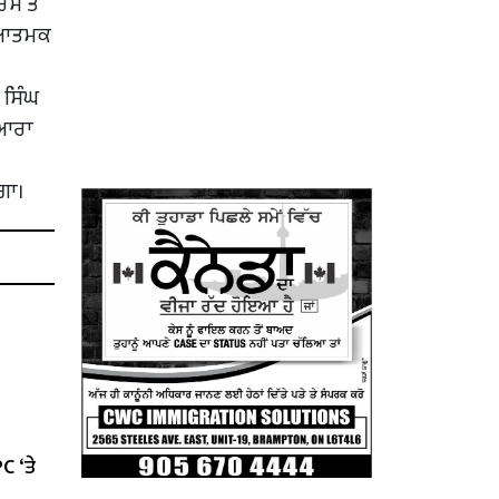
ੇ ਤੋਂ
ਧਿਆਤਮਕ
 ਸਿੰਘ
ੁਆਰਾ
ਗਾ।
C ‘ਤੇ