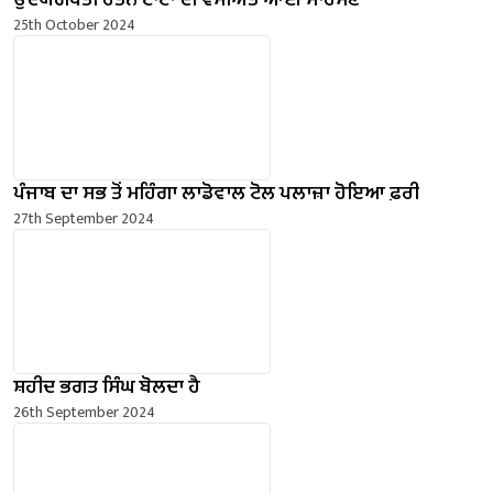
ਉਦਯੋਗਪਤੀ ਰਤਨ ਟਾਟਾ ਦੀ ਵਸੀਅਤ ਆਈ ਸਾਹਮਣੇ
25th October 2024
ਪੰਜਾਬ ਦਾ ਸਭ ਤੋਂ ਮਹਿੰਗਾ ਲਾਡੋਵਾਲ ਟੋਲ ਪਲਾਜ਼ਾ ਹੋਇਆ ਫ਼ਰੀ
27th September 2024
ਸ਼ਹੀਦ ਭਗਤ ਸਿੰਘ ਬੋਲਦਾ ਹੈ
26th September 2024