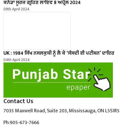
ਕਨੇਡਾ ਸੂਰਜ ਗ੍ਰਹਿਣ ਲਾਇਵ 8 ਅਪ੍ਰੈਲ 2024
09th April 2024
UK : 1984 ਸਿੱਖ ਨਸਲਕੁਸ਼ੀ ਨੂੰ ਲੈ ਕੇ ‘ਸੰਸਦੀ ਈ ਪਟੀਸ਼ਨ’ ਦਾਇਰ
04th April 2024
Contact Us
7035 Maxwell Road, Suite 203, Mississauga, ON L5S1R5
Ph:905-673-7666