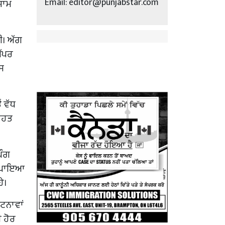
Email: editor@punjabstar.com
਼ਾਮ
ਈ। ਅੱਗ
ਅੱਪਰ
ਿਸ
ਂ ਵੱਧ
ਰਾਹਤ
ਿੰਗ
ੀਂ ਪਾਇਆ
ੇ।
ਟਨਾਵਾਂ
ੀ ਹੋਰ