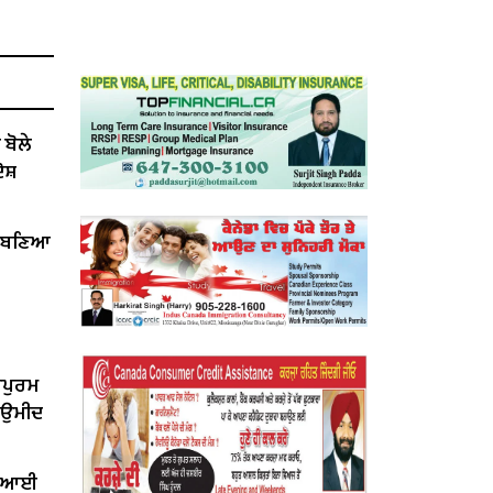
ੋਲੇ ​​
ੋਸ਼
ੇਂ ਬਣਿਆ
ਰਪੁਰਮ
ੀ ਉਮੀਦ
ਤ ਆਈ