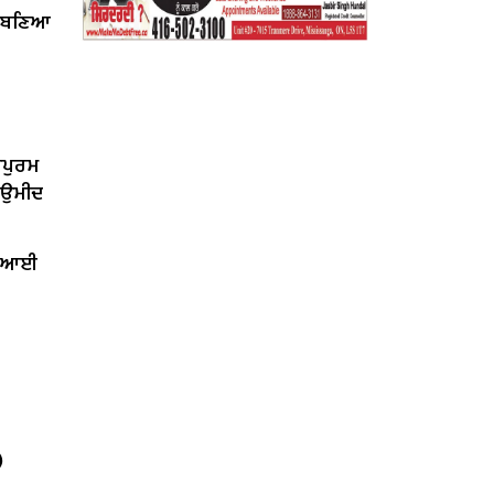
ੇਂ ਬਣਿਆ
ਰਪੁਰਮ
ੀ ਉਮੀਦ
ਤ ਆਈ
)