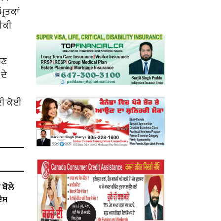
ਰਿਤਕਾਂ
ਰੀਕੀ
ਗਣ
ਦੇ
ਲਈ ਕੋਈ
ੋਲੇ ​​
ੋਸ਼