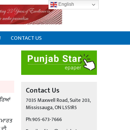
English
ਰ
CONTACT US
Contact Us
ਰਿਆਂ
7035 Maxwell Road, Suite 203,
Mississauga, ON L5S1R5
Ph:905-673-7666
 ਇਮਾਰਤ
 ਦੀ