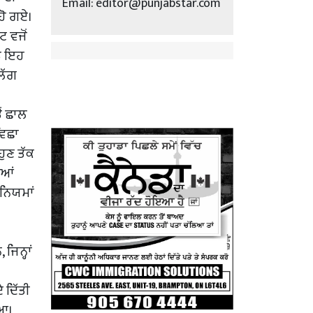
Email: editor@punjabstar.com
ਹੋ ਗਏ।
 ਵਜੋਂ
ਤੇ ਇਹ
ਲੱਗ
ਂ ਛਾਲ
ਵਿਛਾ
ਹੁਣ ਤੱਕ
ਿਆਂ
ਨਿਯਮਾਂ
ਜਿਨ੍ਹਾਂ
 ਦਿੱਤੀ
ਿਆ।