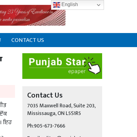
English
ਰ
CONTACT US
ਾ
Contact Us
ਜੀਤ
7035 Maxwell Road, Suite 203,
 ਇੱਕ
Mississauga, ON L5S1R5
ੈ। ਇਹ
Ph:905-673-7666