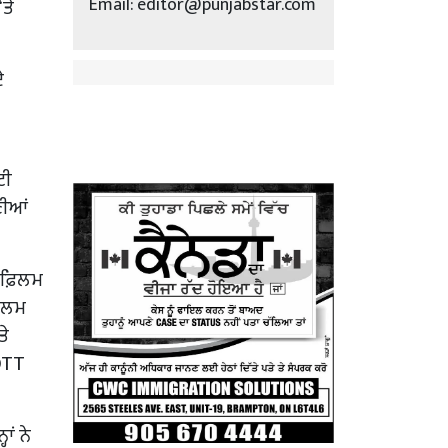
Email: editor@punjabstar.com
ਤੇ
ਏ
ਟੀ
ਣੀਆਂ
 ਫ਼ਿਲਮ
਼ਿਲਮ
ਤੇ
 OTT
ਾਂ ਨੇ