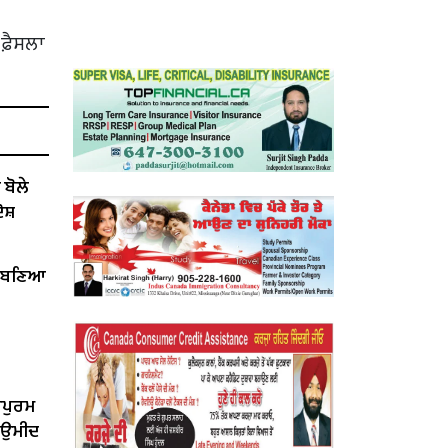
ਫ਼ੈਸਲਾ
ੋਲੇ ​​
ੋਸ਼
ੇਂ ਬਣਿਆ
ਰਪੁਰਮ
ੀ ਉਮੀਦ