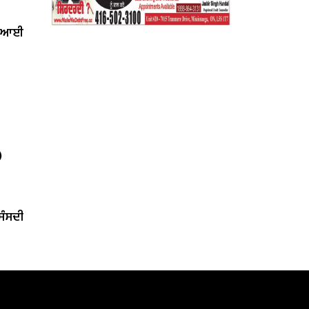
ਤ ਆਈ
)
‘ਸੰਸਦੀ