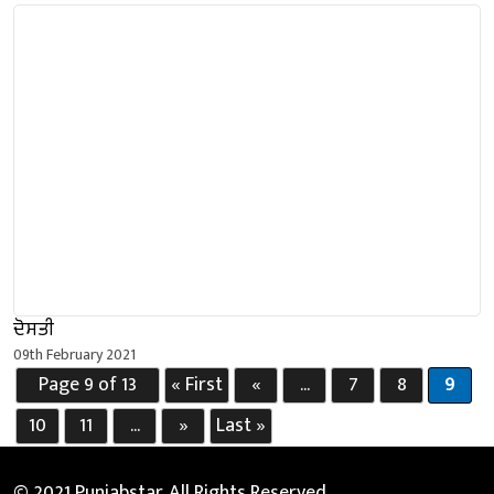
ਦੋਸਤੀ
09th February 2021
Page 9 of 13
« First
«
...
7
8
9
10
11
...
»
Last »
© 2021 Punjabstar. All Rights Reserved.