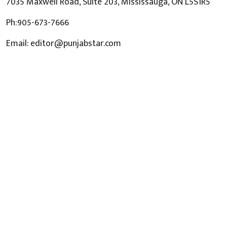
7035 Maxwell Road, Suite 203, Mississauga, ON L5S1R5
Ph:905-673-7666
Email: editor@punjabstar.com