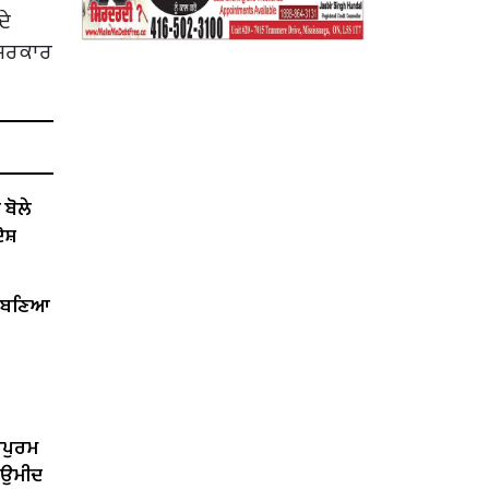
ਦੇ
ੇ ਸਰਕਾਰ
ੋਲੇ ​​
ੋਸ਼
ੇਂ ਬਣਿਆ
ਰਪੁਰਮ
ੀ ਉਮੀਦ