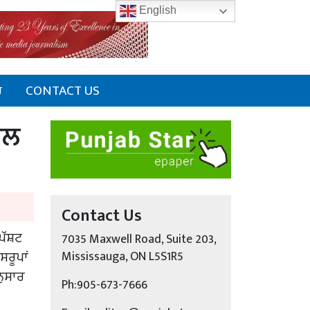
English
ਰ
CONTACT US
ਨਾਲ
Contact Us
ਸਪੱਸ਼ਟ
7035 Maxwell Road, Suite 203,
ਸਰੂਪਾਂ
Mississauga, ON L5S1R5
ਨੁਸਾਰ
Ph:905-673-7666