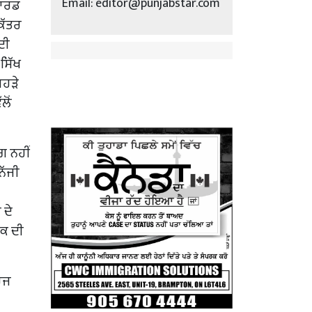
Email: editor@punjabstar.com
ਕਾਰਡ
ਕੱਤਰ
ਦੀ
ਸਿੱਖ
ਿਹੜੇ
ਲੋਂ
ਗ ਨਹੀਂ
ਨਿੱਜੀ
 ਦੇ
ਰਕ ਦੀ
ਦਰਜ