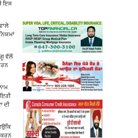
ਅਤੇ ਇਸ
ਵਾਲੇ
ਨਿਯਮਾਂ
ੂ ਵੱਲੋਂ
 ਕਰਨ
ਰਨਾਮ
ਡਾਇਰੀ
ਟਾ ਦੀ
ਿਉਂਕਿ
ਈ ਕਰਨ