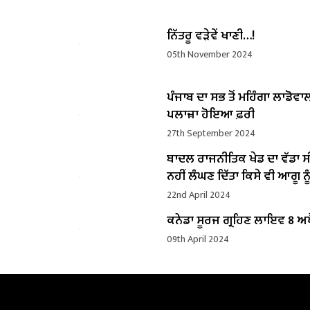
ਨਿੱਤਰੂ ਵੜੇਵੇਂ ਖਾਣੀ…!
05th November 2024
ਪੰਜਾਬ ਦਾ ਸਭ ਤੋਂ ਮਹਿੰਗਾ ਲਾਡੋਵਾ
ਪਲਾਜ਼ਾ ਹੋਇਆ ਫ਼ਰੀ
27th September 2024
ਬਾਦਲ ਰਾਜਨੀਤਿਕ ਖੇਡ ਦਾ ਵੱਡਾ ਸ
ਨਹੀਂ ਲੰਘਣ ਦਿੱਤਾ ਕਿਸੇ ਵੀ ਆਗੂ ਨੂੰ
22nd April 2024
ਕਨੇਡਾ ਸੂਰਜ ਗ੍ਰਹਿਣ ਲਾਇਵ 8 ਅਪ
09th April 2024