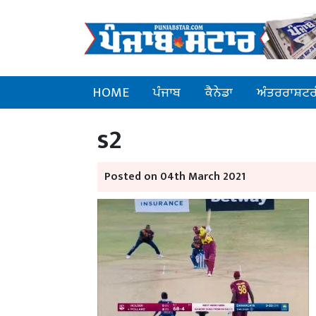
HOME
ਪੰਜਾਬ
ਕੈਨੇਡਾ
ਅੰਤਰਰਾਸ਼ਟਰ
s2
Posted on 04th March 2021