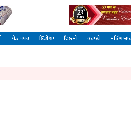
ੀ
ਖੇਡ ਖ਼ਬਰ
ਇੰਡੀਆ
ਫਿਲਮੀ
ਕਹਾਣੀ
ਸਭਿੱਆਚਾ