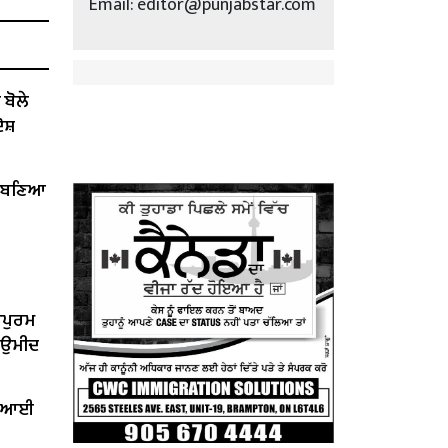
Email: editor@punjabstar.com
ੋਲੇ ​​
ੋਸ਼
ੇਂ ਬਣਿਆ
ਰਪੁਰਮ
ੀ ਉਮੀਦ
ਤ ਆਈ