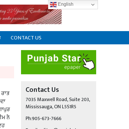
English
ਰ
CONTACT US
Contact Us
ੀ ਰਾਤ
7035 Maxwell Road, Suite 203,
 ਦਾ
Mississauga, ON L5S1R5
ਗਾਪੁਰ
ੀਮ ਨੇ
Ph:905-673-7666
 ਇਹ