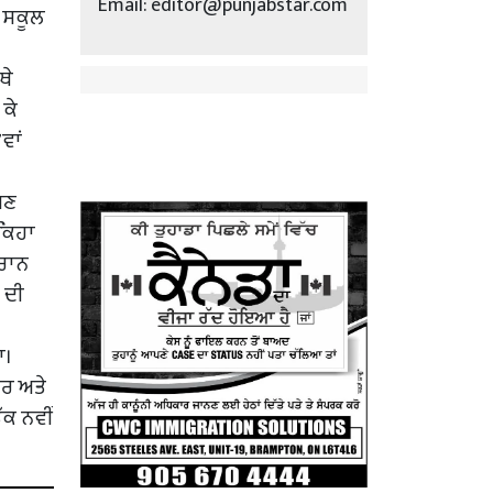
Email: editor@punjabstar.com
ੀ ਸਕੂਲ
ਥੇ
 ਕੇ
ਵਾਂ
ੱਖਣ
 ਕਿਹਾ
ੌਰਾਨ
ਲ ਦੀ
ਾ।
ਤਰ ਅਤੇ
ੱਕ ਨਵੀਂ