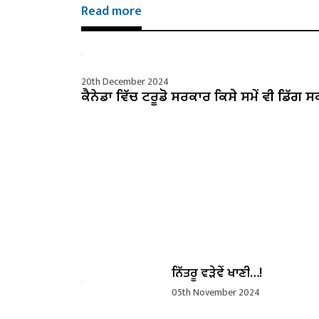
Read more
20th December 2024
ਕੈਨੇਡਾ ਵਿੱਚ ਟਰੂਡੋ ਸਰਕਾਰ ਕਿਸੇ ਸਮੇਂ ਵੀ ਡਿੱਗ ਸ
ਨਿੱਤਰੂ ਵੜੇਵੇਂ ਖਾਣੀ…!
05th November 2024