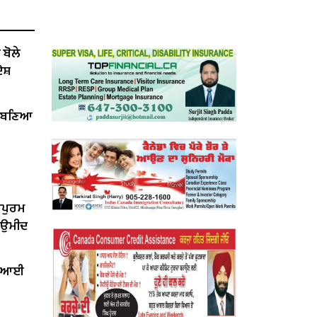
ੋਲੇ ​​
ੋਸ਼
ੇਂ ਬਣਿਆ
ਰਪੁਰਮ
ੀ ਉਮੀਦ
ਤ ਆਈ