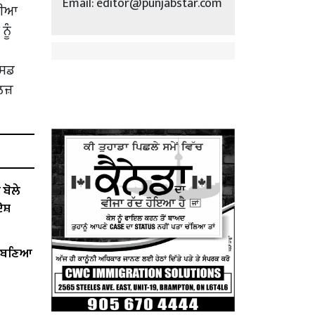
Email: editor@punjabstar.com
ਾਨੀਆ
ਨੂੰ
ਕਸਡ
ਲਜ਼
ੋਲੇ ​​
ੋਸ਼
ੇਂ ਬਣਿਆ