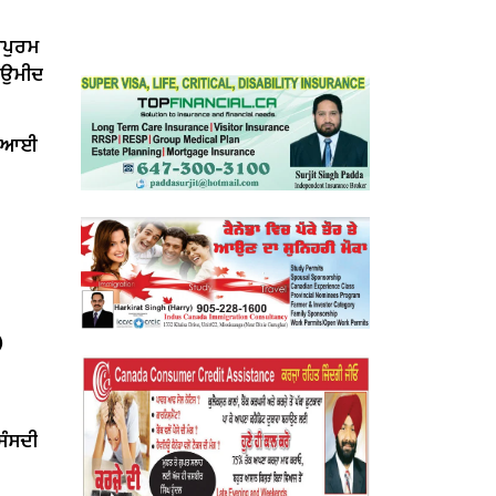
ਰਪੁਰਮ
ੀ ਉਮੀਦ
ਤ ਆਈ
)
‘ਸੰਸਦੀ