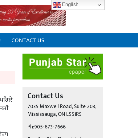
English
ਰ
CONTACT US
Contact Us
 ਪਹਿਲੇ
7035 Maxwell Road, Suite 203,
ਉਤਰੀ
Mississauga, ON L5S1R5
Ph:905-673-7666
ੱਤਾ।