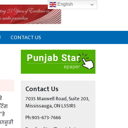
English
ਰ
CONTACT US
Contact Us
ੇ
7035 Maxwell Road, Suite 203,
ਟਿੰਗ
Mississauga, ON L5S1R5
‘ਤੇ
Ph:905-673-7666
ਮਨਜ਼ੂਰੀ