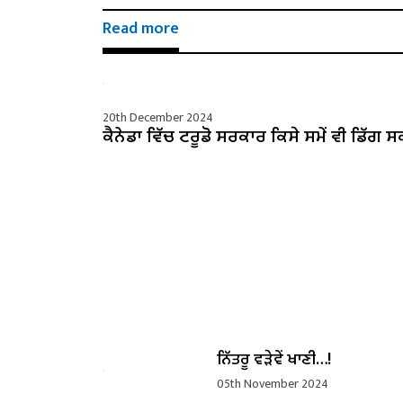
Read more
20th December 2024
ਕੈਨੇਡਾ ਵਿੱਚ ਟਰੂਡੋ ਸਰਕਾਰ ਕਿਸੇ ਸਮੇਂ ਵੀ ਡਿੱਗ ਸ
ਨਿੱਤਰੂ ਵੜੇਵੇਂ ਖਾਣੀ…!
05th November 2024