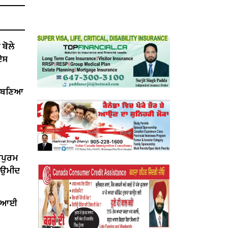
ੋਲੇ ​​
ੋਸ਼
ੇਂ ਬਣਿਆ
ਰਪੁਰਮ
ੀ ਉਮੀਦ
ਤ ਆਈ