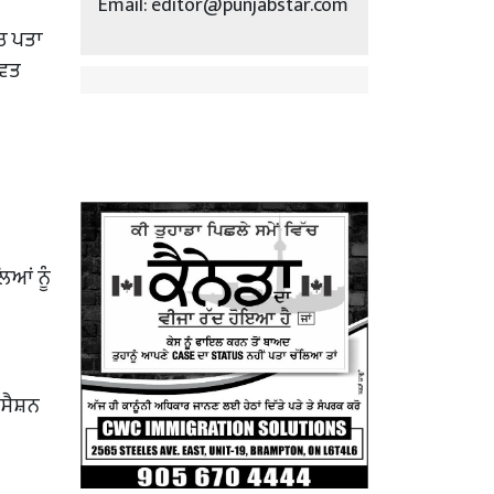
Email: editor@punjabstar.com
ਚ ਪਤਾ
਼ਵਤ
ਆਂ ਨੂੰ
ਸੈਸ਼ਨ