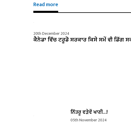
Read more
20th December 2024
ਕੈਨੇਡਾ ਵਿੱਚ ਟਰੂਡੋ ਸਰਕਾਰ ਕਿਸੇ ਸਮੇਂ ਵੀ ਡਿੱਗ ਸ
ਨਿੱਤਰੂ ਵੜੇਵੇਂ ਖਾਣੀ…!
05th November 2024