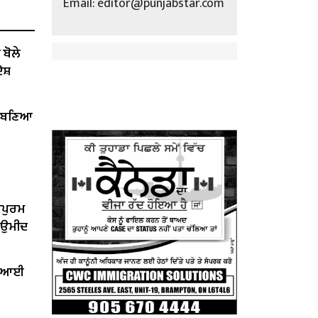
Email: editor@punjabstar.com
ੋਲੇ ​​
ੋਸ਼
ੇਂ ਬਣਿਆ
ਰਪੁਰਮ
ੀ ਉਮੀਦ
ਤ ਆਈ