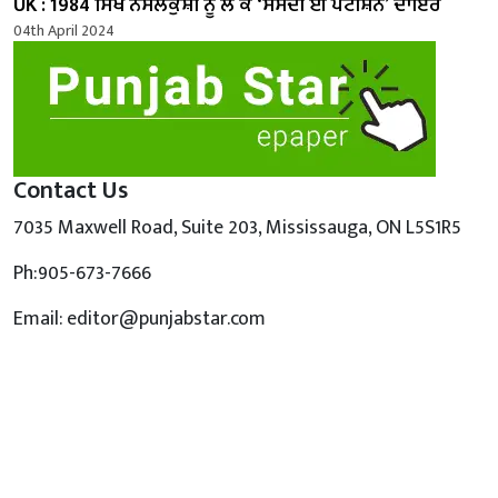
UK : 1984 ਸਿੱਖ ਨਸਲਕੁਸ਼ੀ ਨੂੰ ਲੈ ਕੇ ‘ਸੰਸਦੀ ਈ ਪਟੀਸ਼ਨ’ ਦਾਇਰ
04th April 2024
Contact Us
7035 Maxwell Road, Suite 203, Mississauga, ON L5S1R5
Ph:905-673-7666
Email: editor@punjabstar.com