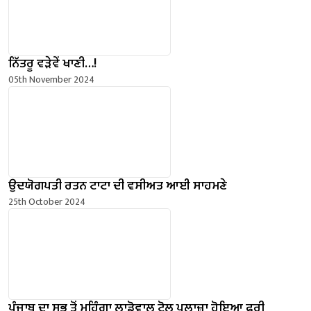
ਨਿੱਤਰੂ ਵੜੇਵੇਂ ਖਾਣੀ…!
05th November 2024
ਉਦਯੋਗਪਤੀ ਰਤਨ ਟਾਟਾ ਦੀ ਵਸੀਅਤ ਆਈ ਸਾਹਮਣੇ
25th October 2024
ਪੰਜਾਬ ਦਾ ਸਭ ਤੋਂ ਮਹਿੰਗਾ ਲਾਡੋਵਾਲ ਟੋਲ ਪਲਾਜ਼ਾ ਹੋਇਆ ਫ਼ਰੀ