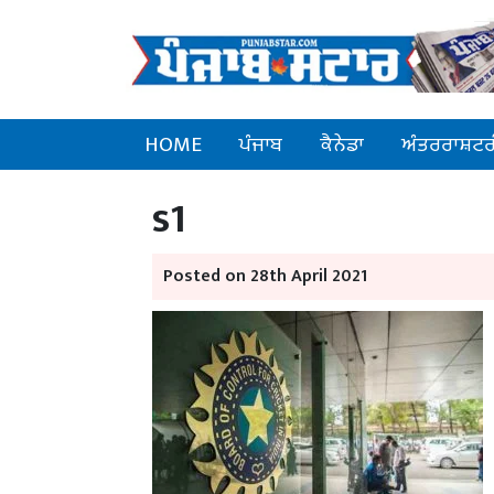
HOME
ਪੰਜਾਬ
ਕੈਨੇਡਾ
ਅੰਤਰਰਾਸ਼ਟਰ
s1
Posted on 28th April 2021