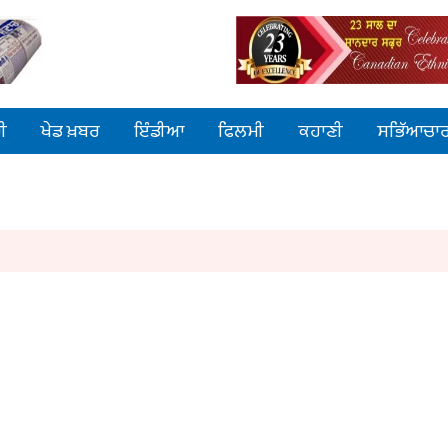
ੀ
ਖੇਡ ਖ਼ਬਰ
ਇੰਡੀਆ
ਫਿਲਮੀ
ਕਹਾਣੀ
ਸਭਿੱਆਚਾ