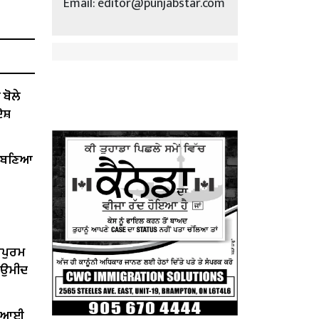
Email: editor@punjabstar.com
ੋਲੇ ​​
ੋਸ਼
ੇਂ ਬਣਿਆ
ਰਪੁਰਮ
ੀ ਉਮੀਦ
ਤ ਆਈ