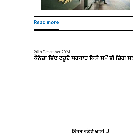
Read more
20th December 2024
ਕੈਨੇਡਾ ਵਿੱਚ ਟਰੂਡੋ ਸਰਕਾਰ ਕਿਸੇ ਸਮੇਂ ਵੀ ਡਿੱਗ ਸ
ਨਿੱਤਰੂ ਵੜੇਵੇਂ ਖਾਣੀ…!