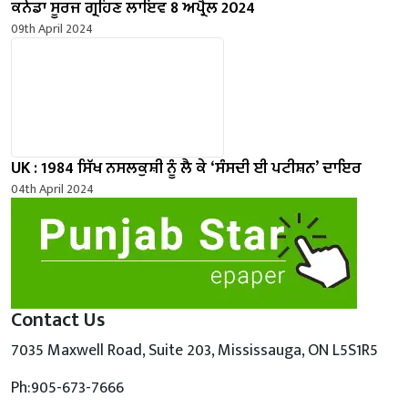
ਕਨੇਡਾ ਸੂਰਜ ਗ੍ਰਹਿਣ ਲਾਇਵ 8 ਅਪ੍ਰੈਲ 2024
09th April 2024
UK : 1984 ਸਿੱਖ ਨਸਲਕੁਸ਼ੀ ਨੂੰ ਲੈ ਕੇ ‘ਸੰਸਦੀ ਈ ਪਟੀਸ਼ਨ’ ਦਾਇਰ
04th April 2024
Contact Us
7035 Maxwell Road, Suite 203, Mississauga, ON L5S1R5
Ph:905-673-7666