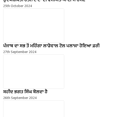
ਉਦਯੋਗਪਤੀ ਰਤਨ ਟਾਟਾ ਦੀ ਵਸੀਅਤ ਆਈ ਸਾਹਮਣੇ
25th October 2024
ਪੰਜਾਬ ਦਾ ਸਭ ਤੋਂ ਮਹਿੰਗਾ ਲਾਡੋਵਾਲ ਟੋਲ ਪਲਾਜ਼ਾ ਹੋਇਆ ਫ਼ਰੀ
27th September 2024
ਸ਼ਹੀਦ ਭਗਤ ਸਿੰਘ ਬੋਲਦਾ ਹੈ
26th September 2024