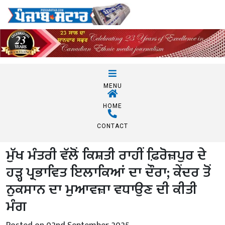
MENU
HOME
CONTACT
ਮੁੱਖ ਮੰਤਰੀ ਵੱਲੋਂ ਕਿਸ਼ਤੀ ਰਾਹੀਂ ਫ਼ਿਰੋਜ਼ਪੁਰ ਦੇ
ਹੜ੍ਹ ਪ੍ਰਭਾਵਿਤ ਇਲਾਕਿਆਂ ਦਾ ਦੌਰਾ; ਕੇਂਦਰ ਤੋਂ
ਨੁਕਸਾਨ ਦਾ ਮੁਆਵਜ਼ਾ ਵਧਾਉਣ ਦੀ ਕੀਤੀ
ਮੰਗ