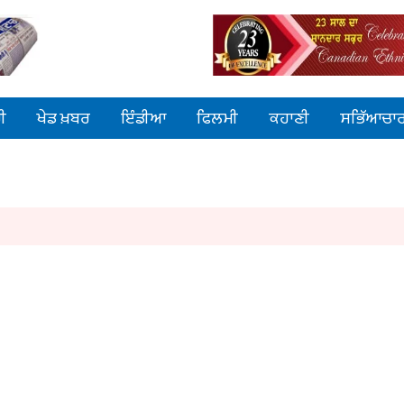
ੀ
ਖੇਡ ਖ਼ਬਰ
ਇੰਡੀਆ
ਫਿਲਮੀ
ਕਹਾਣੀ
ਸਭਿੱਆਚਾ