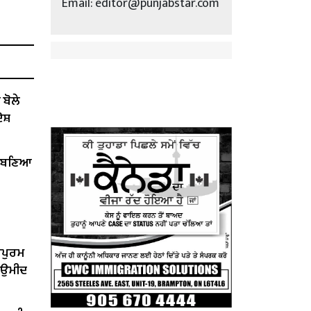
Email: editor@punjabstar.com
ੋਲੇ ​​
ੋਸ਼
ੇਂ ਬਣਿਆ
ਰਪੁਰਮ
ੀ ਉਮੀਦ