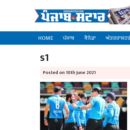
HOME
ਪੰਜਾਬ
ਕੈਨੇਡਾ
ਅੰਤਰਰਾਸ਼ਟਰ
s1
Posted on 10th June 2021