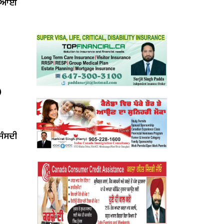
ਤ ਆਈ
)
‘ਸੰਸਦੀ