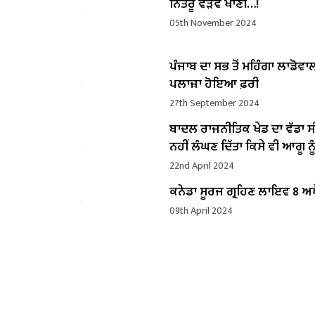
ਨਿੱਤਰੂ ਵੜੇਵੇਂ ਖਾਣੀ…!
05th November 2024
ਪੰਜਾਬ ਦਾ ਸਭ ਤੋਂ ਮਹਿੰਗਾ ਲਾਡੋਵਾ
ਪਲਾਜ਼ਾ ਹੋਇਆ ਫ਼ਰੀ
27th September 2024
ਬਾਦਲ ਰਾਜਨੀਤਿਕ ਖੇਡ ਦਾ ਵੱਡਾ ਸ
ਨਹੀਂ ਲੰਘਣ ਦਿੱਤਾ ਕਿਸੇ ਵੀ ਆਗੂ ਨੂੰ
22nd April 2024
ਕਨੇਡਾ ਸੂਰਜ ਗ੍ਰਹਿਣ ਲਾਇਵ 8 ਅਪ
09th April 2024