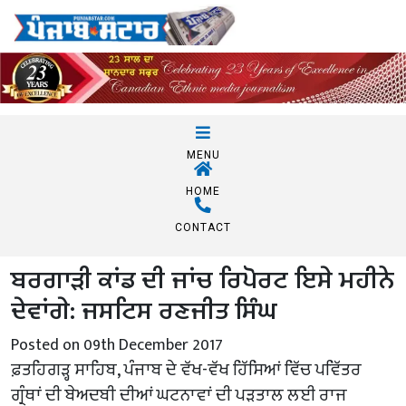
MENU
HOME
CONTACT
ਬਰਗਾੜੀ ਕਾਂਡ ਦੀ ਜਾਂਚ ਰਿਪੋਰਟ ਇਸੇ ਮਹੀਨੇ
ਦੇਵਾਂਗੇ: ਜਸਟਿਸ ਰਣਜੀਤ ਸਿੰਘ
Posted on 09th December 2017
ਫ਼ਤਹਿਗੜ੍ਹ ਸਾਹਿਬ, ਪੰਜਾਬ ਦੇ ਵੱਖ-ਵੱਖ ਹਿੱਸਿਆਂ ਵਿੱਚ ਪਵਿੱਤਰ
ਗ੍ਰੰਥਾਂ ਦੀ ਬੇਅਦਬੀ ਦੀਆਂ ਘਟਨਾਵਾਂ ਦੀ ਪੜਤਾਲ ਲਈ ਰਾਜ