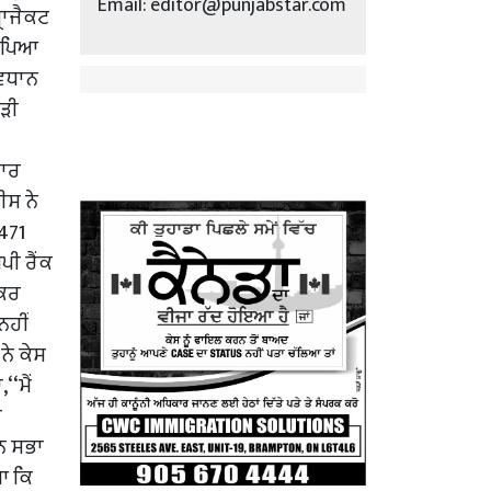
Email: editor@punjabstar.com
ਰਾਜੈਕਟ
ੌਂਪਿਆ
ਵਿਧਾਨ
ੋੜੀ
ਕਾਰ
ੀਸ ਨੇ
 471
ੀ ਰੈਂਕ
 ਕਰ
ਨਹੀਂ
ਨੇ ਕੇਸ
‘ਮੈਂ
ੀ
ਾਨ ਸਭਾ
ਆ ਕਿ