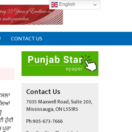
English
ਰ
CONTACT US
Contact Us
਼ੈਸਲਾ
7035 Maxwell Road, Suite 203,
ੌਲਿਆਂ
Mississauga, ON L5S1R5
ੂ
ਈ ਹੁੰਦੀ
Ph:905-673-7666
 ਪੂਰਾ