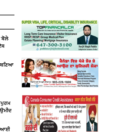
ੋਲੇ ​​
ੋਸ਼
ੇਂ ਬਣਿਆ
ਰਪੁਰਮ
ੀ ਉਮੀਦ
ਤ ਆਈ