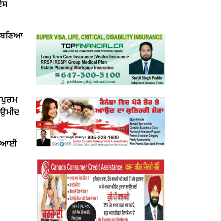
ੋਸ਼
ੇਂ ਬਣਿਆ
ਰਪੁਰਮ
ੀ ਉਮੀਦ
ਤ ਆਈ