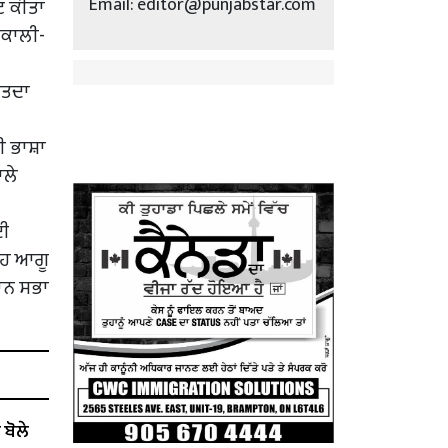
Email: editor@punjabstar.com
ਗਟ ਕੀਤਾ
ਅਕਾਲੀ-
ਰਤਦਾ
ੀ ਭਾਸ਼ਾ
ਾਲੇ
ਲਈ
 ਇਹ ਆਗੂ
ਧਾਨ ਸਭਾ
ੋਲੇ ​​