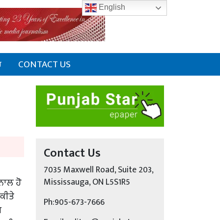
English
ਰ
CONTACT US
Contact Us
7035 Maxwell Road, Suite 203,
ਨਾਲ ਹੋ
Mississauga, ON L5S1R5
ਕੀਤੇ
Ph:905-673-7666
ਘ