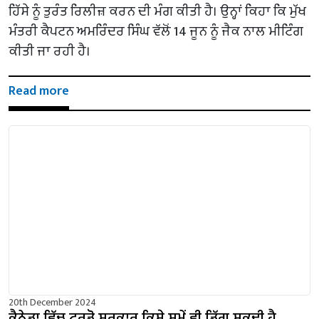
ਹਿੱਸੇ ਨੂੰ ਤੁਰੰਤ ਰਿਲੀਜ਼ ਕਰਨ ਦੀ ਮੰਗ ਕੀਤੀ ਹੈ। ਉਨ੍ਹਾਂ ਕਿਹਾ ਕਿ ਮੁੱਖ
ਮੰਤਰੀ ਕੈਪਟਨ ਅਮਰਿੰਦਰ ਸਿੰਘ ਵੱਲੋਂ 14 ਜੂਨ ਨੂੰ ਜੈਕ ਨਾਲ ਮੀਟਿੰਗ
ਕੀਤੀ ਜਾ ਰਹੀ ਹੈ।
Read more
20th December 2024
ਕੈਨੇਡਾ ਵਿੱਚ ਟਰੂਡੋ ਸਰਕਾਰ ਕਿਸੇ ਸਮੇਂ ਵੀ ਡਿੱਗ ਸਕਦੀ ਹੈ