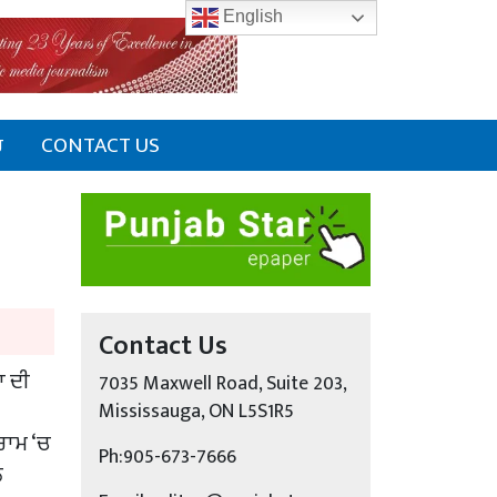
English
ਰ
CONTACT US
Contact Us
ਾ ਦੀ
7035 Maxwell Road, Suite 203,
Mississauga, ON L5S1R5
ਰਾਮ ‘ਚ
Ph:905-673-7666
ੇ