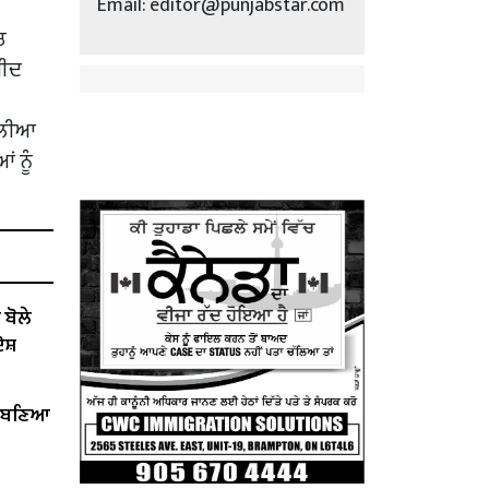
Email: editor@punjabstar.com
ਚ
ਮੀਦ
ਰੇਲੀਆ
ਂ ਨੂੰ
ੋਲੇ ​​
ੋਸ਼
ੇਂ ਬਣਿਆ