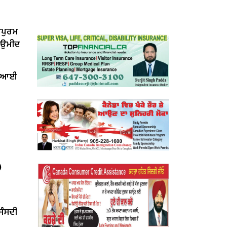
ਰਪੁਰਮ
ੀ ਉਮੀਦ
ਤ ਆਈ
)
‘ਸੰਸਦੀ