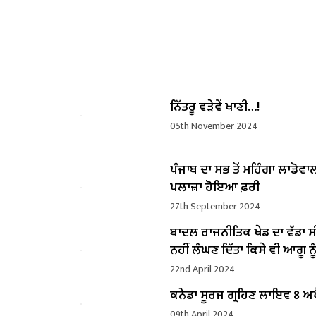
ਨਿੱਤਰੂ ਵੜੇਵੇਂ ਖਾਣੀ…!
05th November 2024
ਪੰਜਾਬ ਦਾ ਸਭ ਤੋਂ ਮਹਿੰਗਾ ਲਾਡੋਵਾ
ਪਲਾਜ਼ਾ ਹੋਇਆ ਫ਼ਰੀ
27th September 2024
ਬਾਦਲ ਰਾਜਨੀਤਿਕ ਖੇਡ ਦਾ ਵੱਡਾ ਸ
ਨਹੀਂ ਲੰਘਣ ਦਿੱਤਾ ਕਿਸੇ ਵੀ ਆਗੂ ਨੂੰ
22nd April 2024
ਕਨੇਡਾ ਸੂਰਜ ਗ੍ਰਹਿਣ ਲਾਇਵ 8 ਅਪ
09th April 2024