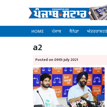
HOME
ਪੰਜਾਬ
ਕੈਨੇਡਾ
ਅੰਤਰਰਾਸ਼ਟਰ
a2
Posted on 09th July 2021