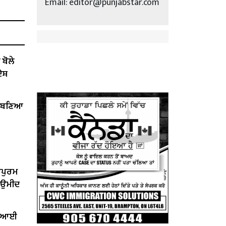
Email: editor@punjabstar.com
ੋਲੇ ​​
ੋਸ਼
ੇਂ ਬਣਿਆ
ਰਪੁਰਮ
ੀ ਉਮੀਦ
ਤ ਆਈ