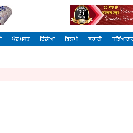
ੀ
ਖੇਡ ਖ਼ਬਰ
ਇੰਡੀਆ
ਫਿਲਮੀ
ਕਹਾਣੀ
ਸਭਿੱਆਚਾ