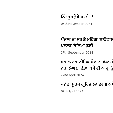
ਨਿੱਤਰੂ ਵੜੇਵੇਂ ਖਾਣੀ…!
05th November 2024
ਪੰਜਾਬ ਦਾ ਸਭ ਤੋਂ ਮਹਿੰਗਾ ਲਾਡੋਵਾ
ਪਲਾਜ਼ਾ ਹੋਇਆ ਫ਼ਰੀ
27th September 2024
ਬਾਦਲ ਰਾਜਨੀਤਿਕ ਖੇਡ ਦਾ ਵੱਡਾ ਸ
ਨਹੀਂ ਲੰਘਣ ਦਿੱਤਾ ਕਿਸੇ ਵੀ ਆਗੂ ਨੂੰ
22nd April 2024
ਕਨੇਡਾ ਸੂਰਜ ਗ੍ਰਹਿਣ ਲਾਇਵ 8 ਅਪ
09th April 2024