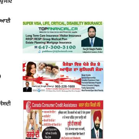
ੀ ਉਮੀਦ
ਤ ਆਈ
)
‘ਸੰਸਦੀ