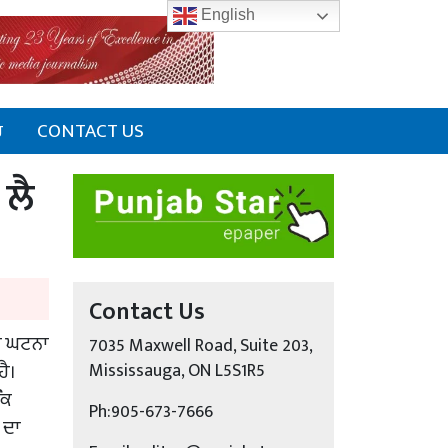
English
ਰ
CONTACT US
 ਲੈ
Contact Us
ਦੀ ਘਟਨਾ
7035 Maxwell Road, Suite 203,
ਹੈ।
Mississauga, ON L5S1R5
ਕਿ
Ph:905-673-7666
ਖ ਦਾ