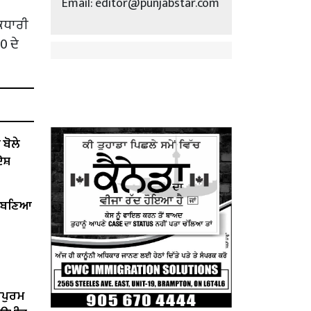
Email: editor@punjabstar.com
ਕਧਾਰੀ
0 ਦੇ
ੋਲੇ ​​
ੋਸ਼
ੇਂ ਬਣਿਆ
ਰਪੁਰਮ