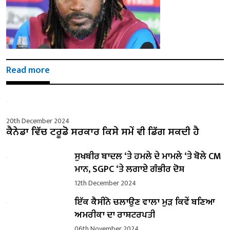
Read more
20th December 2024
ਕੈਨੇਡਾ ਵਿੱਚ ਟਰੂਡੋ ਸਰਕਾਰ ਕਿਸੇ ਸਮੇਂ ਵੀ ਡਿੱਗ ਸਕਦੀ ਹੈ
ਸੁਖਬੀਰ ਬਾਦਲ ‘ਤੇ ਹਮਲੇ ਦੇ ਮਾਮਲੇ ‘ਤੇ ਬੋਲੇ ​​CM
ਮਾਨ, SGPC ‘ਤੇ ਲਗਾਏ ਗੰਭੀਰ ਦੋਸ਼
12th December 2024
ਇੱਕ ਕੈਸੀਨੋ ਚਲਾਉਣ ਵਾਲਾ ਮੁੜ ਕਿਵੇਂ ਬਣਿਆ
ਅਮਰੀਕਾ ਦਾ ਰਾਸ਼ਟਰਪਤੀ
06th November 2024