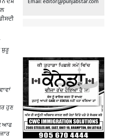
ਨ ਦੇਸ਼
Email: editor@punjabstar.com
ਅਲ
 ਫੀਸਦੀ
ਦ
਼ੁਰੂ
ਵਾਵਾਂ
ਪਰ ਹੁਣ
ਂਕ ਆਫ
ਜ਼ਾਰ