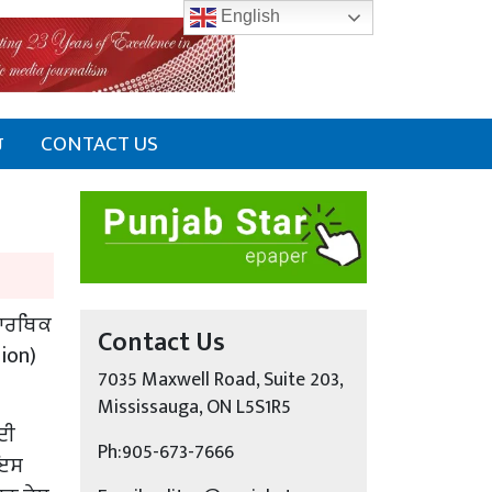
English
ਰ
CONTACT US
ਚ ਆਰਥਿਕ
Contact Us
ion)
7035 Maxwell Road, Suite 203,
Mississauga, ON L5S1R5
ਦੀ
Ph:905-673-7666
 ਇਸ