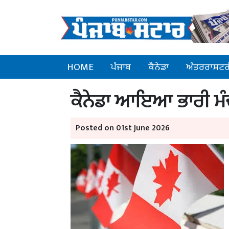
HOME
ਪੰਜਾਬ
ਕੈਨੇਡਾ
ਅੰਤਰਰਾਸ਼ਟਰ
ਕੈਨੇਡਾ ਆਇਆ ਭਾਰੀ ਮੰਦ
Posted on 01st June 2026