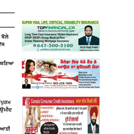
ੋਲੇ ​​
ੋਸ਼
ੇਂ ਬਣਿਆ
ਰਪੁਰਮ
ੀ ਉਮੀਦ
ਤ ਆਈ