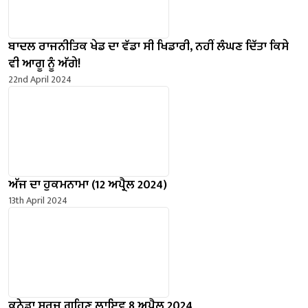
ਬਾਦਲ ਰਾਜਨੀਤਿਕ ਖੇਡ ਦਾ ਵੱਡਾ ਸੀ ਖਿਡਾਰੀ, ਨਹੀਂ ਲੰਘਣ ਦਿੱਤਾ ਕਿਸੇ
ਵੀ ਆਗੂ ਨੂੰ ਅੱਗੇ!
22nd April 2024
ਅੱਜ ਦਾ ਹੁਕਮਨਾਮਾ (12 ਅਪ੍ਰੈਲ 2024)
13th April 2024
ਕਨੇਡਾ ਸੂਰਜ ਗ੍ਰਹਿਣ ਲਾਇਵ 8 ਅਪ੍ਰੈਲ 2024