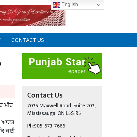
English
ਰ
CONTACT US
,
Contact Us
ਰ ਮੀਂਹ
7035 Maxwell Road, Suite 203,
Mississauga, ON L5S1R5
ੀ ਆਫ਼ਤ
Ph:905-673-7666
ਾ ਕਿ ਕਈ