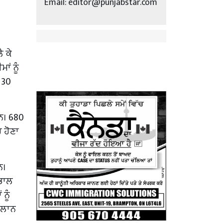
Email: editor@punjabstar.com
ੈ ਕੇ
ਂ ਨੂੰ
130
ਹਨ। 680
 ਹੋਣਾ
ਨ।
 ਭਾਲ
ਨੂੰ
 ਐਲਾਨ