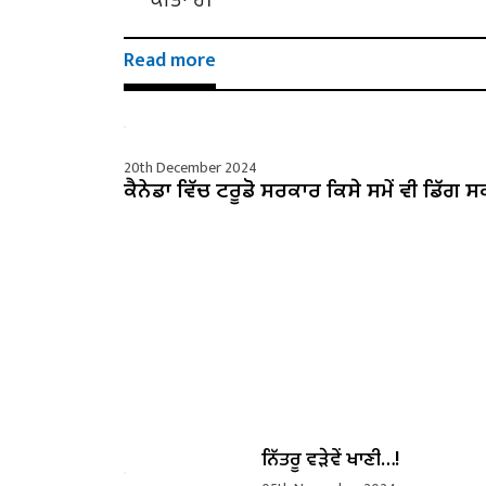
Read more
20th December 2024
ਕੈਨੇਡਾ ਵਿੱਚ ਟਰੂਡੋ ਸਰਕਾਰ ਕਿਸੇ ਸਮੇਂ ਵੀ ਡਿੱਗ ਸ
ਨਿੱਤਰੂ ਵੜੇਵੇਂ ਖਾਣੀ…!