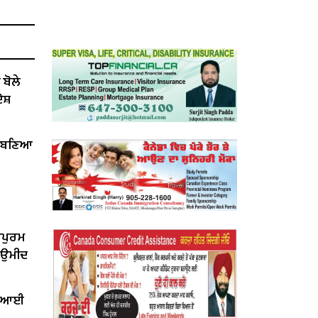
ੋਲੇ ​​
ੋਸ਼
ੇਂ ਬਣਿਆ
ਰਪੁਰਮ
ੀ ਉਮੀਦ
ਤ ਆਈ