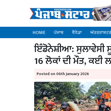
HOME
ਪੰਜਾਬ
ਕੈਨੇਡਾ
ਅੰਤਰਰਾਸ਼ਟਰ
ਇੰਡੋਨੇਸ਼ੀਆ: ਸੁਲਾਵੇਸੀ 
16 ਲੋਕਾਂ ਦੀ ਮੌਤ, ਕਈ 
Posted on 06th January 2026