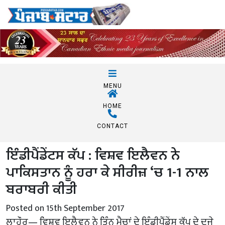
MENU
HOME
CONTACT
ਇੰਡੀਪੈਂਡੇਂਟਸ ਕੱਪ : ਵਿਸ਼ਵ ਇਲੈਵਨ ਨੇ
ਪਾਕਿਸਤਾਨ ਨੂੰ ਹਰਾ ਕੇ ਸੀਰੀਜ਼ ‘ਚ 1-1 ਨਾਲ
ਬਰਾਬਰੀ ਕੀਤੀ
Posted on 15th September 2017
ਲਾਹੌਰ— ਵਿਸ਼ਵ ਇਲੈਵਨ ਨੇ ਤਿੰਨ ਮੈਚਾਂ ਦੇ ਇੰਡੀਪੈਂਡੇਂਸ ਕੱਪ ਦੇ ਦੂਜੇ