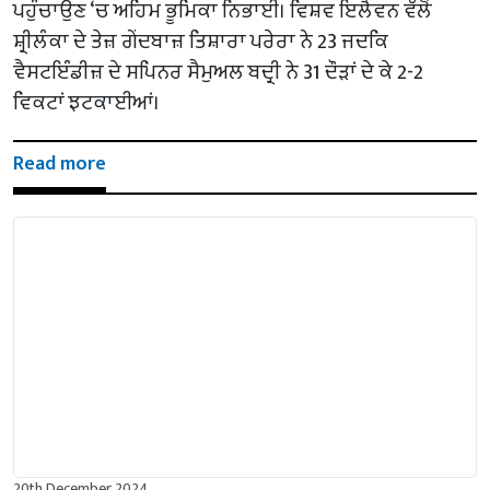
ਪਹੁੰਚਾਉਣ ‘ਚ ਅਹਿਮ ਭੂਮਿਕਾ ਨਿਭਾਈ। ਵਿਸ਼ਵ ਇਲੈਵਨ ਵੱਲੋਂ
ਸ਼੍ਰੀਲੰਕਾ ਦੇ ਤੇਜ਼ ਗੇਂਦਬਾਜ਼ ਤਿਸ਼ਾਰਾ ਪਰੇਰਾ ਨੇ 23 ਜਦਕਿ
ਵੈਸਟਇੰਡੀਜ਼ ਦੇ ਸਪਿਨਰ ਸੈਮੁਅਲ ਬਦ੍ਰੀ ਨੇ 31 ਦੌੜਾਂ ਦੇ ਕੇ 2-2
ਵਿਕਟਾਂ ਝਟਕਾਈਆਂ।
Read more
20th December 2024