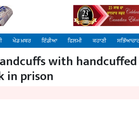
ੀ
ਖੇਡ ਖ਼ਬਰ
ਇੰਡੀਆ
ਫਿਲਮੀ
ਕਹਾਣੀ
ਸਭਿੱਆਚਾ
handcuffs with handcuffed
 in prison