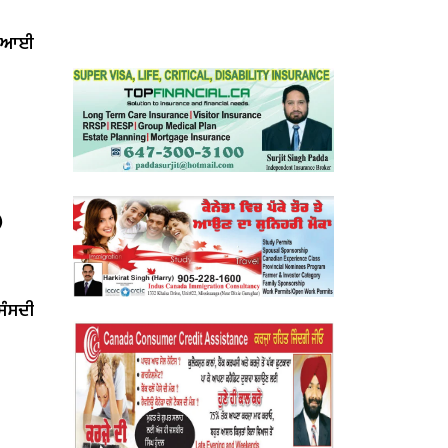
ਤ ਆਈ
)
‘ਸੰਸਦੀ