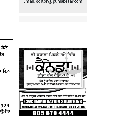
Email: editor@punjabstar.com
ੋਲੇ ​​
ੋਸ਼
ੇਂ ਬਣਿਆ
ਰਪੁਰਮ
ੀ ਉਮੀਦ