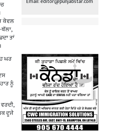
Email: editor@punjabstar.com
ਿਚ
।
ਦਰ ਕੇਵਲ
-ਬੱਲਾ,
ਡਦਾ ਤਾਂ
।
ਉਹ ਘਰ
 ਇਸ
ਾਰ ਨੂੰ
 ਵਰਦੀ,
ਕ ਦੂਜੇ