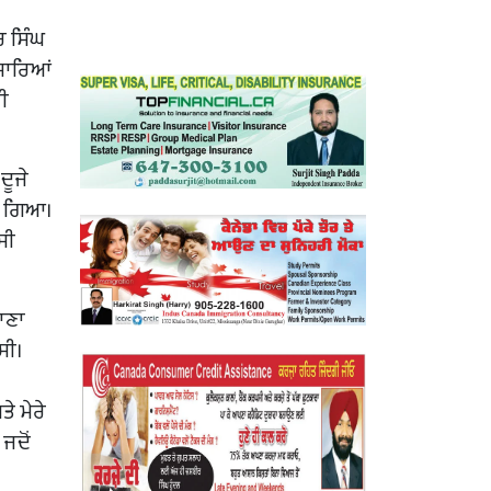
 ਸਿੰਘ
ਸਾਰਿਆਂ
ੀ
ਦੂਜੇ
ਹੋ ਗਿਆ।
ਸੀ
ਾਣਾ
ਸੀ।
ੇ ਮੇਰੇ
ਜਦੋਂ