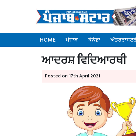
HOME
ਪੰਜਾਬ
ਕੈਨੇਡਾ
ਅੰਤਰਰਾਸ਼ਟਰ
ਆਦਰਸ਼ ਵਿਦਿਆਰਥੀ
Posted on 17th April 2021