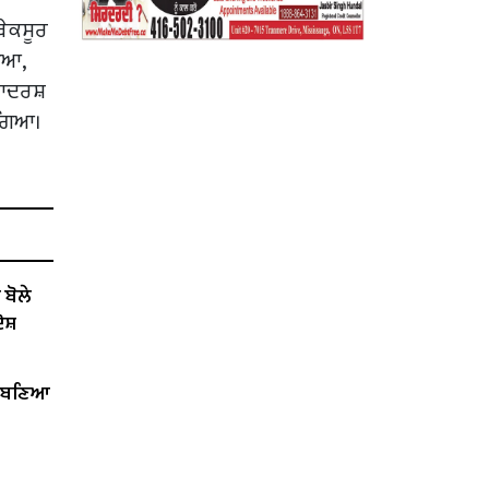
ਬੇਕਸੂਰ
ਿਆ,
ਈ ਆਦਰਸ਼
 ਗਿਆ।
ੋਲੇ ​​
ੋਸ਼
ੇਂ ਬਣਿਆ