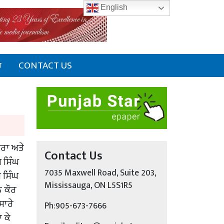
English
ਰ
CONTACT US
ਭਰਾ ਅਤੇ
Contact Us
 ਸਿੰਘ
7035 Maxwell Road, Suite 203,
ਪ ਸਿੰਘ
Mississauga, ON L5S1R5
ਲ ਕੌਰ
ਸਾਰੇ
Ph:905-673-7666
 ਕੇ