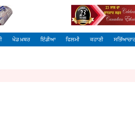
ੀ
ਖੇਡ ਖ਼ਬਰ
ਇੰਡੀਆ
ਫਿਲਮੀ
ਕਹਾਣੀ
ਸਭਿੱਆਚਾ