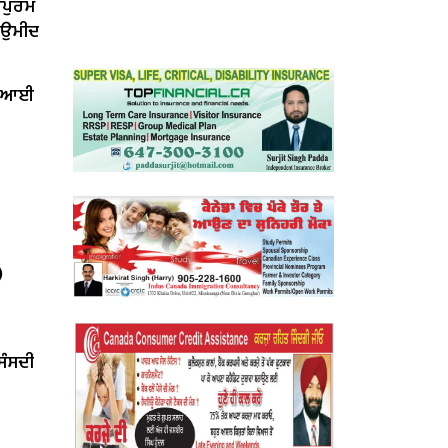
ਰਪੁਰਮ
ੀ ਉਮੀਦ
ਤ ਆਈ
)
‘ਸੰਸਦੀ