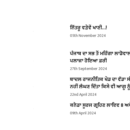
ਨਿੱਤਰੂ ਵੜੇਵੇਂ ਖਾਣੀ…!
05th November 2024
ਪੰਜਾਬ ਦਾ ਸਭ ਤੋਂ ਮਹਿੰਗਾ ਲਾਡੋਵਾ
ਪਲਾਜ਼ਾ ਹੋਇਆ ਫ਼ਰੀ
27th September 2024
ਬਾਦਲ ਰਾਜਨੀਤਿਕ ਖੇਡ ਦਾ ਵੱਡਾ ਸ
ਨਹੀਂ ਲੰਘਣ ਦਿੱਤਾ ਕਿਸੇ ਵੀ ਆਗੂ ਨੂੰ
22nd April 2024
ਕਨੇਡਾ ਸੂਰਜ ਗ੍ਰਹਿਣ ਲਾਇਵ 8 ਅਪ
09th April 2024