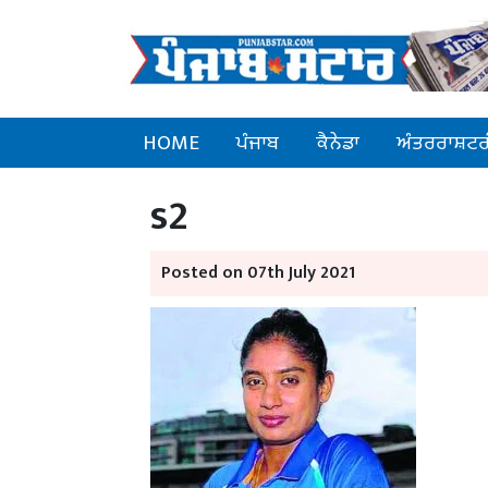
HOME
ਪੰਜਾਬ
ਕੈਨੇਡਾ
ਅੰਤਰਰਾਸ਼ਟਰ
s2
Posted on 07th July 2021