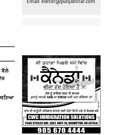
Email: editor@punjabstar.com
ੋਲੇ ​​
ੋਸ਼
ੇਂ ਬਣਿਆ