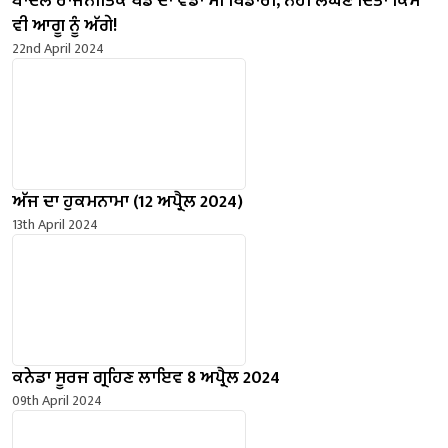
ਬਾਦਲ ਰਾਜਨੀਤਿਕ ਖੇਡ ਦਾ ਵੱਡਾ ਸੀ ਖਿਡਾਰੀ, ਨਹੀਂ ਲੰਘਣ ਦਿੱਤਾ ਕਿਸੇ
ਵੀ ਆਗੂ ਨੂੰ ਅੱਗੇ!
22nd April 2024
ਅੱਜ ਦਾ ਹੁਕਮਨਾਮਾ (12 ਅਪ੍ਰੈਲ 2024)
13th April 2024
ਕਨੇਡਾ ਸੂਰਜ ਗ੍ਰਹਿਣ ਲਾਇਵ 8 ਅਪ੍ਰੈਲ 2024
09th April 2024