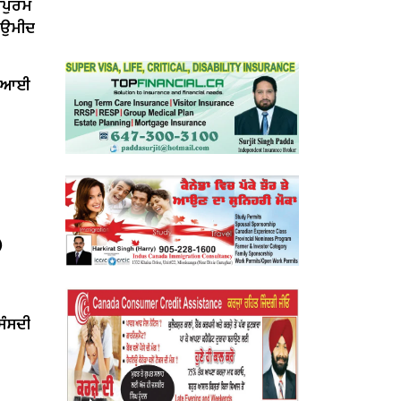
ਰਪੁਰਮ
ੀ ਉਮੀਦ
ਤ ਆਈ
)
‘ਸੰਸਦੀ