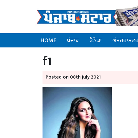
HOME
ਪੰਜਾਬ
ਕੈਨੇਡਾ
ਅੰਤਰਰਾਸ਼ਟਰ
f1
Posted on 08th July 2021