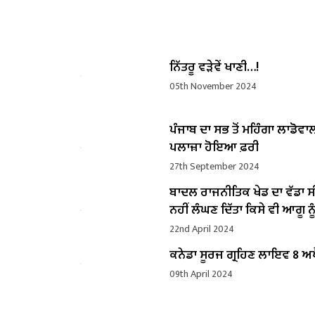
ਨਿੱਤਰੂ ਵੜੇਵੇਂ ਖਾਣੀ…!
05th November 2024
ਪੰਜਾਬ ਦਾ ਸਭ ਤੋਂ ਮਹਿੰਗਾ ਲਾਡੋਵਾ
ਪਲਾਜ਼ਾ ਹੋਇਆ ਫ਼ਰੀ
27th September 2024
ਬਾਦਲ ਰਾਜਨੀਤਿਕ ਖੇਡ ਦਾ ਵੱਡਾ ਸ
ਨਹੀਂ ਲੰਘਣ ਦਿੱਤਾ ਕਿਸੇ ਵੀ ਆਗੂ ਨੂੰ
22nd April 2024
ਕਨੇਡਾ ਸੂਰਜ ਗ੍ਰਹਿਣ ਲਾਇਵ 8 ਅਪ
09th April 2024