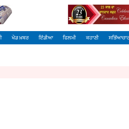
ੀ
ਖੇਡ ਖ਼ਬਰ
ਇੰਡੀਆ
ਫਿਲਮੀ
ਕਹਾਣੀ
ਸਭਿੱਆਚਾ