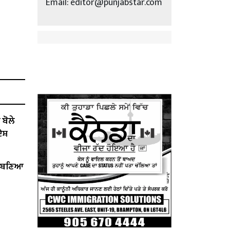
Email: editor@punjabstar.com
ੋਲੇ ​​
ੋਸ਼
ੇਂ ਬਣਿਆ